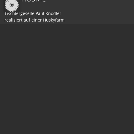
Tischlergeselle Paul Knödler
realisiert auf einer Huskyfarm
in Nordnorwegen ein Bauprojekt,
das Handwerk, Natur und moderne
Technik vereint.
WEITERLESEN