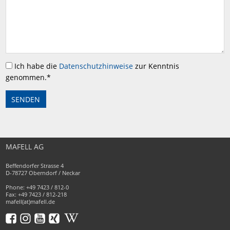
Ich habe die
Datenschutzhinweise
zur Kenntnis
genommen.
*
MAFELL AG
Beffendorfer Strasse 4
D-78727 Oberndorf / Neckar
Phone: +49 7423 / 812-0
Fax: +49 7423 / 812-218
mafell(at)mafell.de